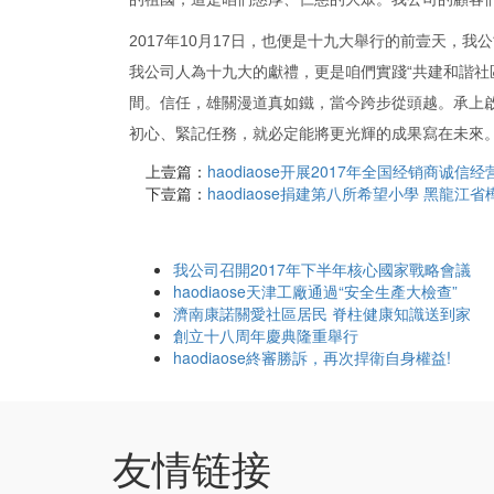
2017年10月17日，也便是十九大舉行的前壹天，
我公司人為十九大的獻禮，更是咱們實踐“共建和諧社
間。信任，雄關漫道真如鐵，當今跨步從頭越。承上
初心、緊記任務，就必定能將更光輝的成果寫在未來
上壹篇：
haodiaose开展2017年全国经销商诚信
下壹篇：
haodiaose捐建第八所希望小學 黑龍江
我公司召開2017年下半年核心國家戰略會議
haodiaose天津工廠通過“安全生產大檢查”
濟南康諾關愛社區居民 脊柱健康知識送到家
創立十八周年慶典隆重舉行
haodiaose終審勝訴，再次捍衛自身權益!
友情链接