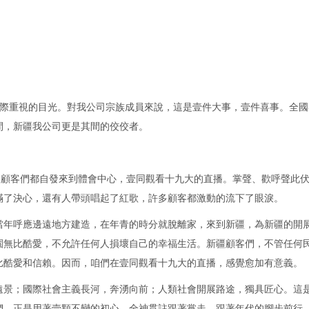
全國際重視的目光。對我公司宗族成員來說，這是壹件大事，壹件喜事。全
間，新疆我公司更是其間的佼佼者。
，顧客們都自發來到體會中心，壹同觀看十九大的直播。掌聲、歡呼聲此
滿了決心，還有人帶頭唱起了紅歌，許多顧客都激動的流下了眼淚。
當年呼應邊遠地方建造，在年青的時分就脫離家，來到新疆，為新疆的開
園無比酷愛，不允許任何人損壞自己的幸福生活。新疆顧客們，不管任何
比酷愛和信賴。因而，咱們在壹同觀看十九大的直播，感覺愈加有意義。
遠景；國際社會主義長河，奔湧向前；人類社會開展路途，獨具匠心。這
們，正是用著壹顆不變的初心，全神貫註跟著黨走，跟著年代的腳步前行