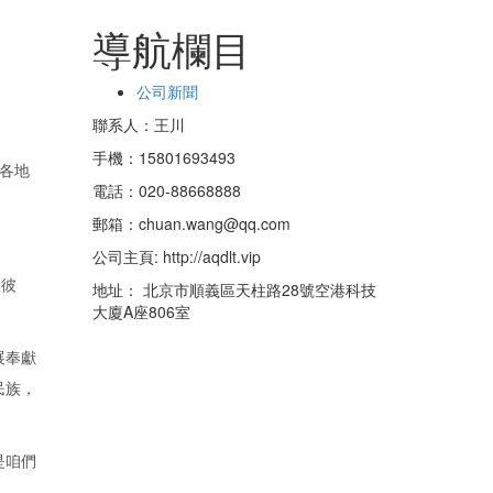
導航欄目
公司新聞
聯系人：王川
手機：15801693493
國各地
電話：020-88668888
郵箱：chuan.wang@qq.com
公司主頁: http://aqdlt.vip
伏彼
地址： 北京市順義區天柱路28號空港科技
大廈A座806室
展奉獻
民族，
是咱們
。