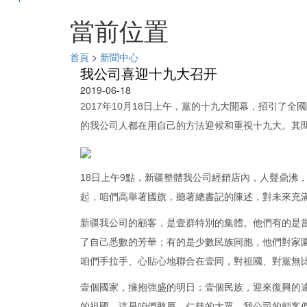
當前位置
首頁
>
新聞中心
我公司喜迎十九大召开
2019-06-18
2017年10月18日上午，黨的十九大開幕，招引了
的我公司人都在用自己的方法迎候和重視十九大。其
18日上午9點，新疆整體我公司經銷店內，人聲鼎沸
起，咱們高舉著國旗，聽著總書記的陳述，對未來充
新疆我公司的顧客，是壹群特別的集體。他們有的是
了自己悉數的芳華；有的是少數民族同胞，他們對家
咱們手拉手、心貼心地聯合在壹同，對祖國、對黨無
壹個國家，擁抱強盛的明日；壹個民族，迎來復興的
的祖國，這是咱們憨厚、仁慈的大眾。我公司的顧客