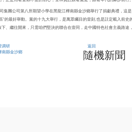
我公司集團公司第八所期望小學在黑龍江樺南縣金沙鄉舉行了捐獻典禮，這
區”的最好舉動。黨的十九大舉行，是萬眾矚目的壹刻,也是註定載入前史
啟下、繼往開來，只需咱們堅決的聯合在壹同，走中國特色社會主義路途
。
经营调研
返回
隨機新聞
省樺南縣金沙鄉